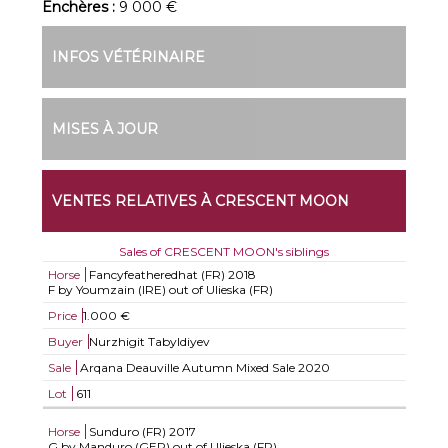
Enchères :
9 000 €
INFOS VÉTÉRINAIRE
MISES À JOUR
VENTES RELATIVES À CRESCENT MOON
Sales of CRESCENT MOON's siblings
Horse
Fancyfeatheredhat (FR)
2018
F by Youmzain (IRE) out of Ulieska (FR)
Price
1.000 €
Buyer
Nurzhigit Tabyldiyev
Sale
Arqana Deauville Autumn Mixed Sale 2020
Lot
611
Horse
Sunduro (FR)
2017
G by Manduro (GER) out of Ulieska (FR)