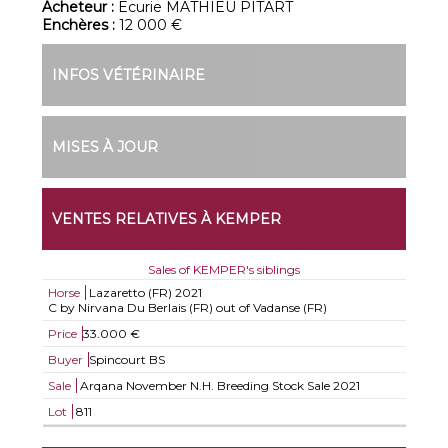
Acheteur :
Ecurie MATHIEU PITART
Enchères :
12 000 €
INFOS VÉTÉRINAIRE
MISES À JOUR
VENTES RELATIVES À KEMPER
Sales of KEMPER's siblings
Horse
Lazaretto (FR)
2021
C by Nirvana Du Berlais (FR) out of Vadanse (FR)
Price
33.000 €
Buyer
Spincourt BS
Sale
Arqana November N.H. Breeding Stock Sale 2021
Lot
811