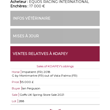
Acheteur :
EQUOS RACING INTERNATIONAL
Enchères :
17 000 €
INFOS VÉTÉRINAIRE
MISES À JOUR
VENTES RELATIVES À KOAPEY
Sales of KOAPEY's siblings
Horse
Impatient (FR)
2018
G by Montmartre (FR) out of Vista Palma (FR)
Price
95.000 £
Buyer
Ian Ferguson
Sale
Goffs UK Spring Store Sale 2021
Lot
288