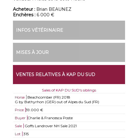
Acheteur :
Brian BEAUNEZ
Enchères :
6 000 €
INFOS VÉTÉRINAIRE
MISES À JOUR
VENTES RELATIVES À KAP DU SUD
Sales of KAP DU SUD's siblings
Horse
Beachcomber (FR)
2018
G by Bathyrhon (GER) out of Alpes du Sud (FR)
Price
39.000 €
Buyer
Charlie & Francesca Poste
Sale
Goffs Landrover NH Sale 2021
Lot
315