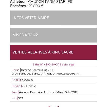
Acheteur :
CHURCH FARM STABLES
Enchères :
25 000 €
INFOS VÉTÉRINAIRE
MISES À JOUR
VENTES RELATIVES À KING SACRE
Sales of KING SACRE's siblings
Horse
Inferno Sacree (FR)
2018
G by Saint des Saints (FR) out of Altesse Sacree (FR)
Price
37.000 €
Buyer
N J Hawke
Sale
Arqana Deauville Autumn Mixed Sale 2019
Lot
333