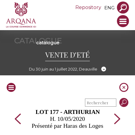
Repository
ENG
CATALOGUE
catalogue
VENTE D'ETÉ
Du 30 juin au 1 juillet 2022, Deauville
LOT 177 - ARTHURIAN
H. 10/05/2020
Présenté par Haras des Loges