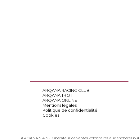
ARQANA RACING CLUB
ARQANA TROT
ARQANA ONLINE
Mentions légales
Politique de confidentialité
Cookies
ARQANA S.A.S - Opérateur de ventes volontaires aux enchères pu