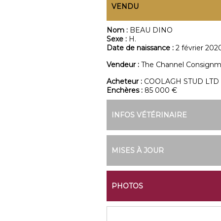
VENDU
Nom :
BEAU DINO
Sexe :
H.
Date de naissance :
2 février 202
Vendeur :
The Channel Consign
Acheteur :
COOLAGH STUD LTD
Enchères :
85 000 €
INFOS VÉTÉRINAIRE
MISES À JOUR
PHOTOS