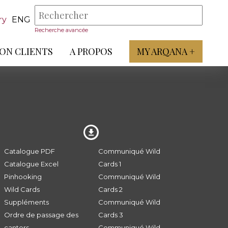
ry
ENG
Recherche avancée
ON CLIENTS
A PROPOS
MY ARQANA +
Catalogue PDF
Communiqué Wild
Catalogue Excel
Cards 1
Pinhooking
Communiqué Wild
Wild Cards
Cards 2
Suppléments
Communiqué Wild
Ordre de passage des
Cards 3
canters
Communiqué Wild