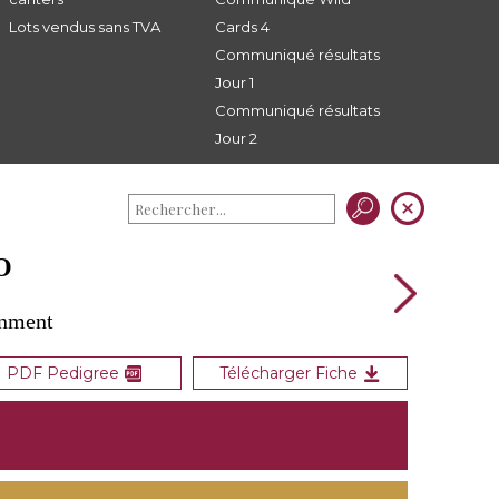
Lots vendus sans TVA
Cards 4
Communiqué résultats
Jour 1
Communiqué résultats
Jour 2
O
gnment
PDF Pedigree
Télécharger Fiche