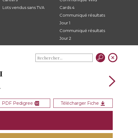
Lots vendus sans TVA
Cards 4
Communiqué résultats
Jour 1
Communiqué résultats
Jour 2
I
y
PDF Pedigree
Télécharger Fiche