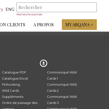
ry
ENG
Recherche avancée
ON CLIENTS
A PROPOS
MY ARQANA +
Catalogue PDF
Communiqué Wild
Catalogue Excel
Cards 1
Pinhooking
Communiqué Wild
Wild Cards
Cards 2
Suppléments
Communiqué Wild
Ordre de passage des
Cards 3
canters
Communiqué Wild