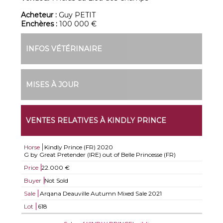
Acheteur :
Guy PETIT
Enchères :
100 000 €
INFOS VÉTÉRINAIRE
MISES À JOUR
VENTES RELATIVES À KINDLY PRINCE
Horse
Kindly Prince (FR)
2020
G by Great Pretender (IRE) out of Belle Princesse (FR)
Price
22.000 €
Buyer
Not Sold
Sale
Arqana Deauville Autumn Mixed Sale 2021
Lot
618