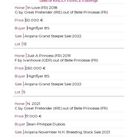
Sales of KINDLY PRINCE's siblings
Horse
In Love (FR)
2018
G by Great Pretender (IRE) out of Belle Princesse (FR)
Price
50.000 €
Buyer
Highflyer BS
Sale
Arqana Grand Steeple Sale 2022
Lot
13
Horse
Just A Princess (FR)
2019
F by Ivanhowe (GER) out of Belle Princesse (FR)
Price
260.000 €
Buyer
Highflyer BS
Sale
Arqana Grand Steeple Sale 2022
Lot
5
Horse
N.
2021
C by Great Pretender (IRE) out of Belle Princesse (FR)
Price
17.000 €
Buyer
Jean-Philippe Dubois
Sale
Arqana November N.H. Breeding Stock Sale 2021