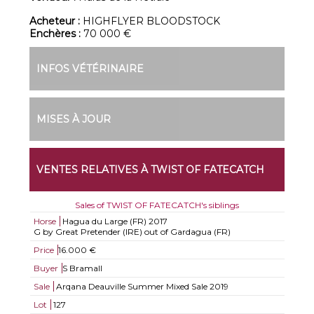
Acheteur :
HIGHFLYER BLOODSTOCK
Enchères :
70 000 €
INFOS VÉTÉRINAIRE
MISES À JOUR
VENTES RELATIVES À TWIST OF FATECATCH
Sales of TWIST OF FATECATCH's siblings
Horse
Hagua du Large (FR)
2017
G by Great Pretender (IRE) out of Gardagua (FR)
Price
16.000 €
Buyer
S Bramall
Sale
Arqana Deauville Summer Mixed Sale 2019
Lot
127