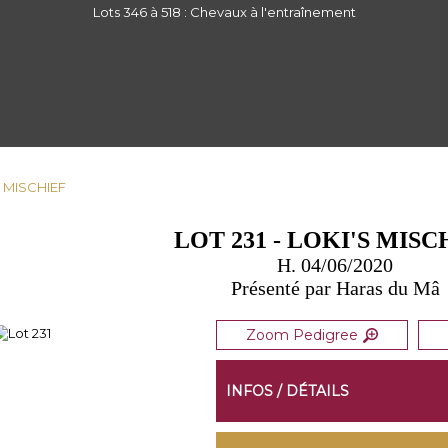
Lots 346 à 518 : Chevaux à l'entraînement
'S MISCHIEF
LOT 231 - LOKI'S MISC
H. 04/06/2020
Présenté par Haras du Mâ
Zoom Pedigree
INFOS / DÉTAILS