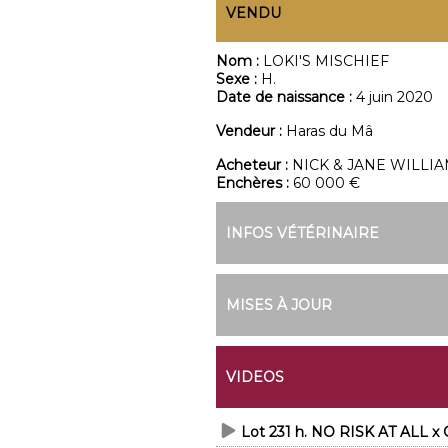
VENDU
Nom :
LOKI'S MISCHIEF
Sexe :
H.
Date de naissance :
4 juin 2020
Vendeur :
Haras du Mâ
Acheteur :
NICK & JANE WILLI
Enchères :
60 000 €
INFOS VÉTÉRINAIRE
MISES À JOUR
VIDEOS
Lot 231 h. NO RISK AT ALL