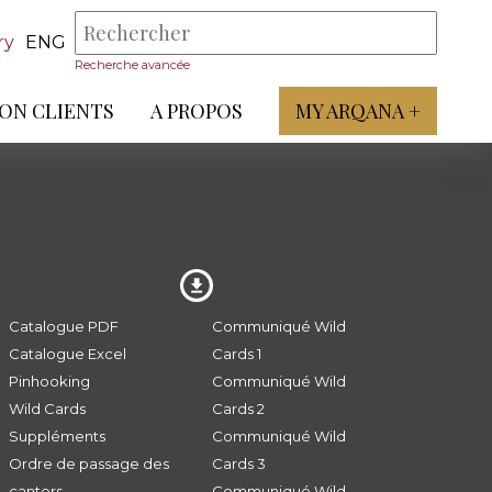
ry
ENG
Recherche avancée
ON CLIENTS
A PROPOS
MY ARQANA +
Catalogue PDF
Communiqué Wild
Catalogue Excel
Cards 1
Pinhooking
Communiqué Wild
Wild Cards
Cards 2
Suppléments
Communiqué Wild
Ordre de passage des
Cards 3
canters
Communiqué Wild