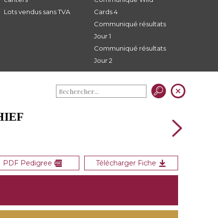
Lots vendus sans TVA
Cards 4
Communiqué résultats
Jour 1
Communiqué résultats
Jour 2
HIEF
PDF Pedigree
Télécharger Fiche