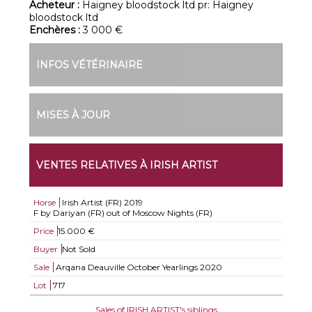
Acheteur :
Haigney bloodstock ltd pr: Haigney
bloodstock ltd
Enchères :
3 000 €
INFOS VÉTÉRINAIRE
MISES À JOUR
VENTES RELATIVES À IRISH ARTIST
Horse
Irish Artist (FR)
2019
F by Dariyan (FR) out of Moscow Nights (FR)
Price
15.000 €
Buyer
Not Sold
Sale
Arqana Deauville October Yearlings 2020
Lot
717
Sales of IRISH ARTIST's siblings