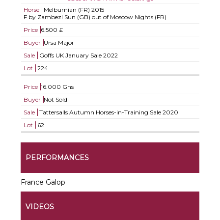
Horse
Melburnian (FR)
2015
F by Zambezi Sun (GB) out of Moscow Nights (FR)
Price
6.500 £
Buyer
Ursa Major
Sale
Goffs UK January Sale 2022
Lot
224
Price
16.000 Gns
Buyer
Not Sold
Sale
Tattersalls Autumn Horses-in-Training Sale 2020
Lot
62
PERFORMANCES
France Galop
VIDEOS