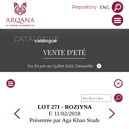
Repository
ENG
CATALOGUE
catalogue
VENTE D'ETÉ
Du 30 juin au 1 juillet 2022, Deauville
LOT 271 - ROZIYNA
F. 11/02/2018
Présentée par Aga Khan Studs