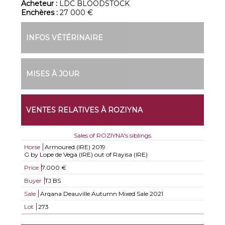
Acheteur :
LDC BLOODSTOCK
Enchères :
27 000 €
INFOS VÉTÉRINAIRE
MISES À JOUR
VENTES RELATIVES À ROZIYNA
Sales of ROZIYNA's siblings
Horse
Armoured (IRE)
2019
G by Lope de Vega (IRE) out of Rayisa (IRE)
Price
7.000 €
Buyer
TJ BS
Sale
Arqana Deauville Autumn Mixed Sale 2021
Lot
273