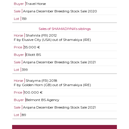
Buyer
Travel Horse
Sale
Arqana December Breeding Stock Sale 2020
Lot
159
Sales of SHAMADIYNA's siblings
Horse
Shahnila (FR)
2012
F by Elusive City (USA) out of Shamakiya (IRE)
Price
35.000 €
Buyer
Elliott BS
Sale
Arqana December Breeding Stock Sale 2021
Lot
399
Horse
Shaiyma (FR)
2018
F by Golden Horn (GB) out of Shamakiya (IRE)
Price
100.000 €
Buyer
Belmont BS Agency
Sale
Arqana December Breeding Stock Sale 2021
Lot
89