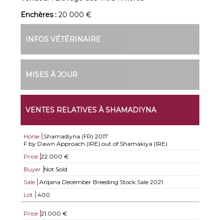
Enchères :
20 000 €
INFOS VÉTÉRINAIRE
MISES À JOUR
VENTES RELATIVES À SHAMADIYNA
Horse
Shamadiyna (FR)
2017
F by Dawn Approach (IRE) out of Shamakiya (IRE)
Price
22.000 €
Buyer
Not Sold
Sale
Arqana December Breeding Stock Sale 2021
Lot
400
Price
21.000 €