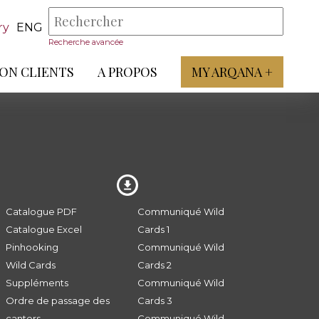
ry
ENG
Recherche avancée
ON CLIENTS
A PROPOS
MY ARQANA +
Catalogue PDF
Communiqué Wild
Catalogue Excel
Cards 1
Pinhooking
Communiqué Wild
Wild Cards
Cards 2
Suppléments
Communiqué Wild
Ordre de passage des
Cards 3
canters
Communiqué Wild