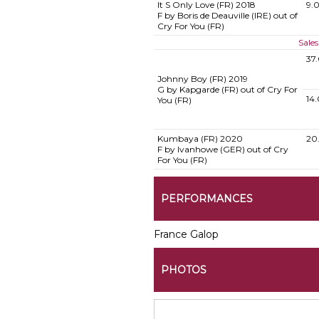
It S Only Love (FR)
2018
9.
F by Boris de Deauville (IRE) out of
Cry For You (FR)
Sales
37
Johnny Boy (FR)
2019
G by Kapgarde (FR) out of Cry For
14
You (FR)
Kumbaya (FR)
2020
20
F by Ivanhowe (GER) out of Cry
For You (FR)
PERFORMANCES
France Galop
PHOTOS