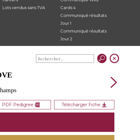
Lots vendus sans TVA
Cards 4
Communiqué résultats
Jour 1
Communiqué résultats
Jour 2
LOVE
 Champs
PDF Pedigree
Télécharger Fiche