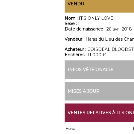
VENDU
Nom :
IT S ONLY LOVE
Sexe :
F.
Date de naissance :
26 avril 2018
Vendeur :
Haras du Lieu des Ch
Acheteur :
COISDEAL BLOODST
Enchères :
11 000 €
INFOS VÉTÉRINAIRE
MISES À JOUR
VENTES RELATIVES À IT S ON
Horse