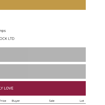
amps
OCK LTD
LY LOVE
Price
Buyer
Sale
Lot