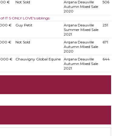
000 €
Not Sold
Arqana Deauville
506
Autumn Mixed Sale
2020
 of IT S ONLY LOVE's siblings
.000 €
Guy Petit
Arqana Deauville
231
Summer Mixed Sale
2021
.000 €
Not Sold
Arqana Deauville
671
Autumn Mixed Sale
2020
.000 €
Chauvigny Global Equine
Arqana Deauville
644
Autumn Mixed Sale
2021