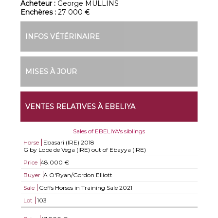
Acheteur :
George MULLINS
Enchères :
27 000 €
INFOS VÉTÉRINAIRE
MISES À JOUR
VENTES RELATIVES À EBELIYA
Sales of EBELIYA's siblings
Horse
Ebasari (IRE)
2018
G by Lope de Vega (IRE) out of Ebayya (IRE)
Price
48.000 €
Buyer
A O'Ryan/Gordon Elliott
Sale
Goffs Horses in Training Sale 2021
Lot
103