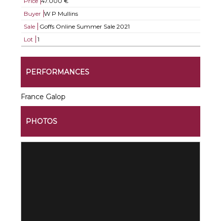
Price
47.000 €
Buyer
W P Mullins
Sale
Goffs Online Summer Sale 2021
Lot
1
PERFORMANCES
France Galop
PHOTOS