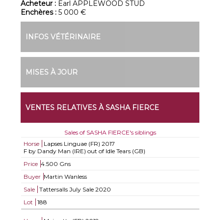
Acheteur :
Earl APPLEWOOD STUD
Enchères :
5 000 €
INFOS VÉTÉRINAIRE
MISES À JOUR
VENTES RELATIVES À SASHA FIERCE
Sales of SASHA FIERCE's siblings
Horse
Lapses Linguae (FR)
2017
F by Dandy Man (IRE) out of Idle Tears (GB)
Price
4.500 Gns
Buyer
Martin Wanless
Sale
Tattersalls July Sale 2020
Lot
188