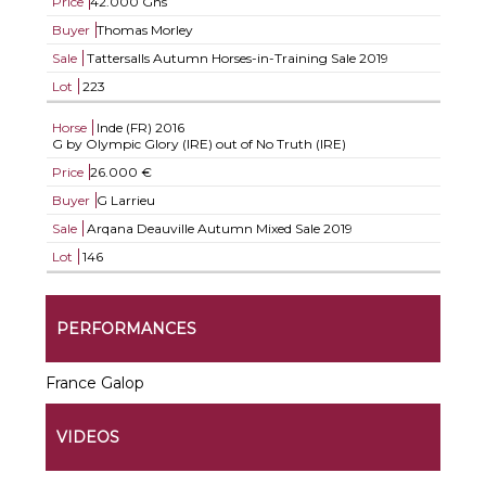
Price
42.000 Gns
Buyer
Thomas Morley
Sale
Tattersalls Autumn Horses-in-Training Sale 2019
Lot
223
Horse
Inde (FR)
2016
G by Olympic Glory (IRE) out of No Truth (IRE)
Price
26.000 €
Buyer
G Larrieu
Sale
Arqana Deauville Autumn Mixed Sale 2019
Lot
146
PERFORMANCES
France Galop
VIDEOS