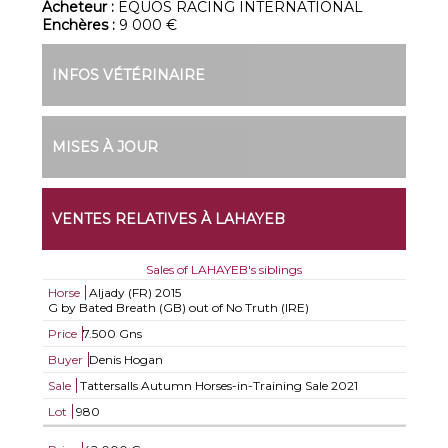
Acheteur :
EQUOS RACING INTERNATIONAL
Enchères :
9 000 €
INFOS VÉTÉRINAIRE
MISES À JOUR
VENTES RELATIVES À LAHAYEB
Sales of LAHAYEB's siblings
Horse
Aljady (FR)
2015
G by Bated Breath (GB) out of No Truth (IRE)
Price
7.500 Gns
Buyer
Denis Hogan
Sale
Tattersalls Autumn Horses-in-Training Sale 2021
Lot
980