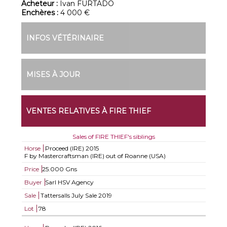
Acheteur :
Ivan FURTADO
Enchères :
4 000 €
INFOS VÉTÉRINAIRE
MISES À JOUR
VENTES RELATIVES À FIRE THIEF
Sales of FIRE THIEF's siblings
Horse
Proceed (IRE)
2015
F by Mastercraftsman (IRE) out of Roanne (USA)
Price
25.000 Gns
Buyer
Sarl HSV Agency
Sale
Tattersalls July Sale 2019
Lot
78