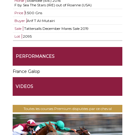
Horse
Roanoke (IRE)
2016
F by Sea The Stars (IRE) out of Roanne (USA)
Price
1.500 Gns
Buyer
Arif T Al-Mutairi
Sale
Tattersalls December Mares Sale 2019
Lot
2095
PERFORMANCES
France Galop
VIDEOS
Toutes les courses Premium disputées par ce cheval