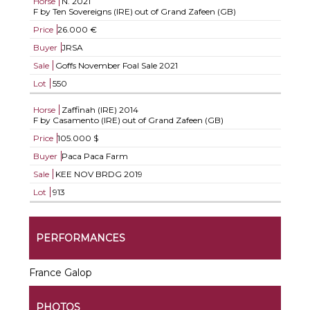
Horse
N.
2021
F by Ten Sovereigns (IRE) out of Grand Zafeen (GB)
Price
26.000 €
Buyer
JRSA
Sale
Goffs November Foal Sale 2021
Lot
550
Horse
Zaffinah (IRE)
2014
F by Casamento (IRE) out of Grand Zafeen (GB)
Price
105.000 $
Buyer
Paca Paca Farm
Sale
KEE NOV BRDG 2019
Lot
913
PERFORMANCES
France Galop
PHOTOS