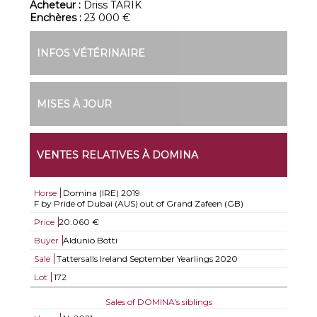
Acheteur :
Driss TARIK
Enchères :
23 000 €
INFOS VÉTÉRINAIRE
MISES À JOUR
VENTES RELATIVES À DOMINA
Horse
Domina (IRE)
2019
F by Pride of Dubai (AUS) out of Grand Zafeen (GB)
Price
20.060 €
Buyer
Aldunio Botti
Sale
Tattersalls Ireland September Yearlings 2020
Lot
172
Sales of DOMINA's siblings