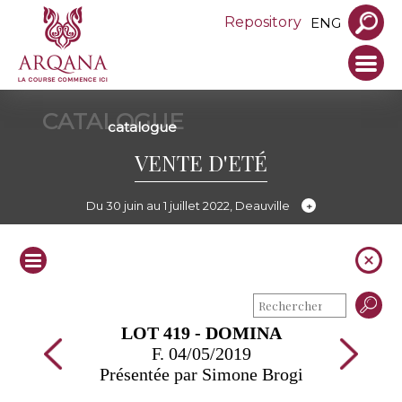
Repository
ENG
CATALOGUE
catalogue
VENTE D'ETÉ
Du 30 juin au 1 juillet 2022, Deauville
LOT 419 - DOMINA
F. 04/05/2019
Présentée par Simone Brogi