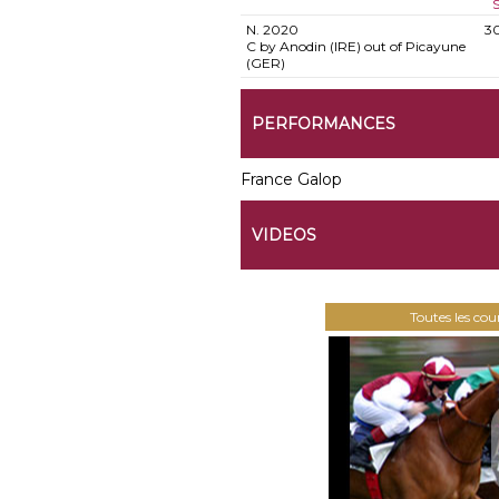
S
N.
2020
3
C by Anodin (IRE) out of Picayune
(GER)
PERFORMANCES
France Galop
VIDEOS
Toutes les co