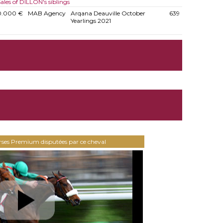
ales of DILLON's siblings
0.000 €
MAB Agency
Arqana Deauville October
639
Yearlings 2021
urses Premium disputées par ce cheval