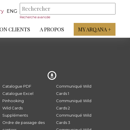
ry
ENG
Recherche avancée
ON CLIENTS
A PROPOS
MY ARQANA +
Catalogue PDF
Communiqué Wild
Catalogue Excel
Cards 1
Pinhooking
Communiqué Wild
Wild Cards
Cards 2
Suppléments
Communiqué Wild
Ordre de passage des
Cards 3
canters
Communiqué Wild