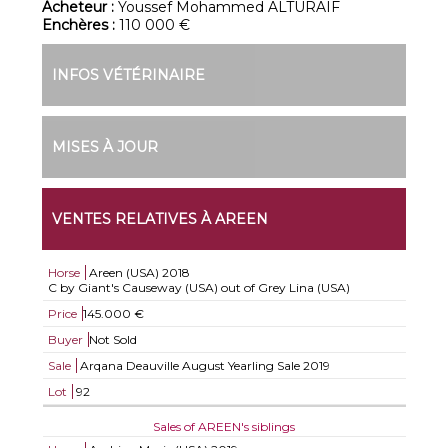
Acheteur :
Youssef Mohammed ALTURAIF
Enchères :
110 000 €
INFOS VÉTÉRINAIRE
MISES À JOUR
VENTES RELATIVES À AREEN
Horse
Areen (USA)
2018
C by Giant's Causeway (USA) out of Grey Lina (USA)
Price
145.000 €
Buyer
Not Sold
Sale
Arqana Deauville August Yearling Sale 2019
Lot
92
Sales of AREEN's siblings