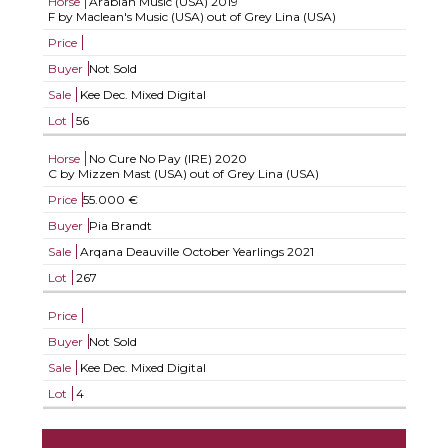
Horse
Arabian Music (USA)
2019
F by Maclean's Music (USA) out of Grey Lina (USA)
Price
Buyer
Not Sold
Sale
Kee Dec. Mixed Digital
Lot
56
Horse
No Cure No Pay (IRE)
2020
C by Mizzen Mast (USA) out of Grey Lina (USA)
Price
55.000 €
Buyer
Pia Brandt
Sale
Arqana Deauville October Yearlings 2021
Lot
267
Price
Buyer
Not Sold
Sale
Kee Dec. Mixed Digital
Lot
4