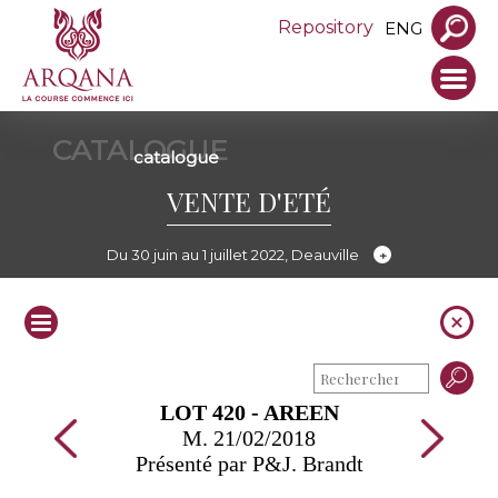
Repository
ENG
CATALOGUE
catalogue
VENTE D'ETÉ
Du 30 juin au 1 juillet 2022, Deauville
LOT 420 - AREEN
M. 21/02/2018
Présenté par P&J. Brandt