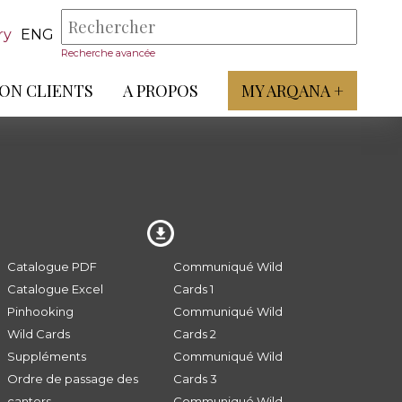
ry
ENG
Recherche avancée
ON CLIENTS
A PROPOS
MY ARQANA +
Catalogue PDF
Communiqué Wild
Catalogue Excel
Cards 1
Pinhooking
Communiqué Wild
Wild Cards
Cards 2
Suppléments
Communiqué Wild
Ordre de passage des
Cards 3
canters
Communiqué Wild