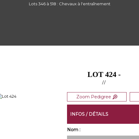
Lots 346 à 518 : Chevaux à l'entraînement
LOT 424 -
//
Zoom Pedigree
INFOS / DÉTAILS
Nom :