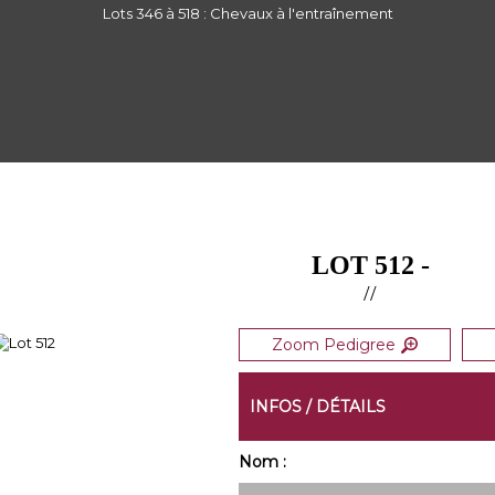
Lots 346 à 518 : Chevaux à l'entraînement
LOT 512 -
//
Zoom Pedigree
INFOS / DÉTAILS
Nom :