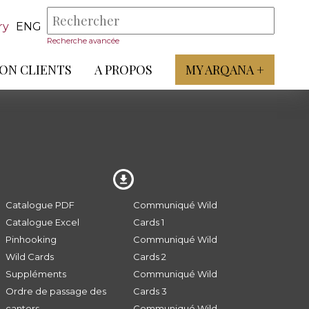
ry
ENG
Recherche avancée
ON CLIENTS
A PROPOS
MY ARQANA +
Catalogue PDF
Communiqué Wild
Catalogue Excel
Cards 1
Pinhooking
Communiqué Wild
Wild Cards
Cards 2
Suppléments
Communiqué Wild
Ordre de passage des
Cards 3
canters
Communiqué Wild