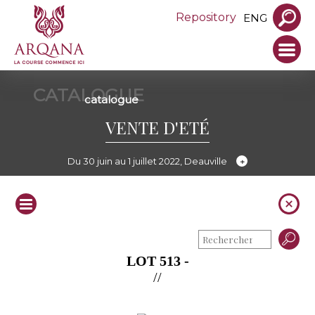
Repository
ENG
CATALOGUE
catalogue
VENTE D'ETÉ
Du 30 juin au 1 juillet 2022, Deauville
LOT 513 -
//