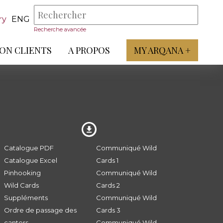
ry
ENG
Recherche avancée
ON CLIENTS
A PROPOS
MY ARQANA +
Catalogue PDF
Communiqué Wild
Catalogue Excel
Cards 1
Pinhooking
Communiqué Wild
Wild Cards
Cards 2
Suppléments
Communiqué Wild
Ordre de passage des
Cards 3
canters
Communiqué Wild