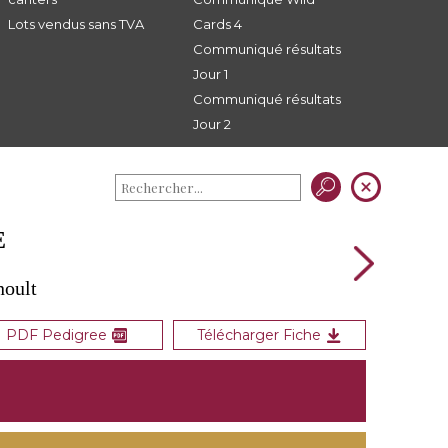
Lots vendus sans TVA
Cards 4
Communiqué résultats
Jour 1
Communiqué résultats
Jour 2
E
noult
PDF Pedigree
Télécharger Fiche