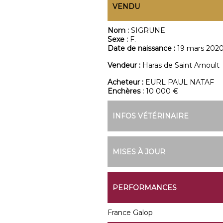
VENDU
Nom :
SIGRUNE
Sexe :
F.
Date de naissance :
19 mars 202
Vendeur :
Haras de Saint Arnoult
Acheteur :
EURL PAUL NATAF
Enchères :
10 000 €
INFOS VÉTÉRINAIRE
MISES À JOUR
PERFORMANCES
France Galop