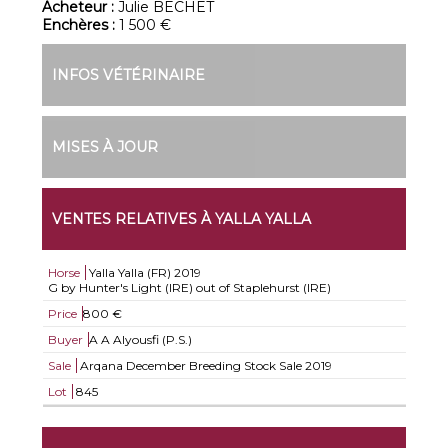
Acheteur :
Julie BECHET
Enchères :
1 500 €
INFOS VÉTÉRINAIRE
MISES À JOUR
VENTES RELATIVES À YALLA YALLA
Horse
Yalla Yalla (FR)
2019
G by Hunter's Light (IRE) out of Staplehurst (IRE)
Price
800 €
Buyer
A A Alyousfi (P.S.)
Sale
Arqana December Breeding Stock Sale 2019
Lot
845