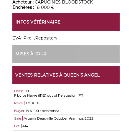
Acheteur :
CAPUCINES BLOODSTOCK
Enchères :
18 000 €
INFOS VÉTÉRINAIRE
EVA-,Piro -,Repository
MISES À JOUR
VENTES RELATIVES À QUEEN'S ANGEL
Horse
N.
F by Le Havre (IRE) out of Persuasion (FR)
Price
11.000 €
Buyer
B & T Stables/Yohea
Sale
Arqana Deauville October Yearlings 2022
Lot
414