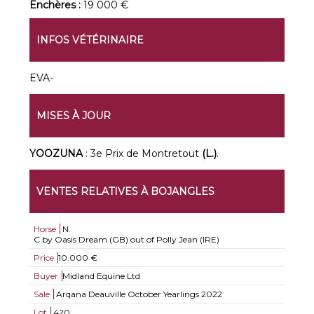
Enchères :
19 000 €
INFOS VÉTÉRINAIRE
EVA-
MISES À JOUR
YOOZUNA
: 3e Prix de Montretout
(L.)
.
VENTES RELATIVES À BOJANGLES
Horse
N.
C by Oasis Dream (GB) out of Polly Jean (IRE)
Price
10.000 €
Buyer
Midland Equine Ltd
Sale
Arqana Deauville October Yearlings 2022
Lot
420