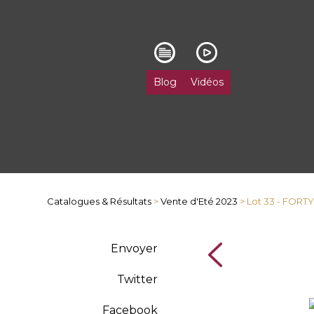
Blog
Vidéos
Catalogues & Résultats
>
Vente d'Eté 2023
> Lot 33 - FOR
Envoyer
Twitter
Facebook