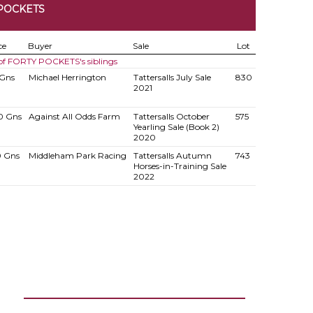
 POCKETS
ce
Buyer
Sale
Lot
 of FORTY POCKETS's siblings
 Gns
Michael Herrington
Tattersalls July Sale
830
2021
0 Gns
Against All Odds Farm
Tattersalls October
575
Yearling Sale (Book 2)
2020
0 Gns
Middleham Park Racing
Tattersalls Autumn
743
Horses-in-Training Sale
2022