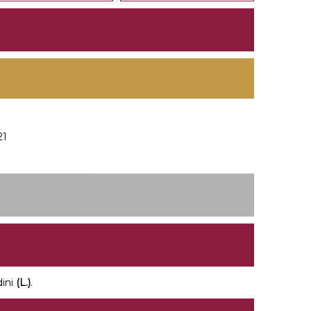
21
dini
(L.)
.