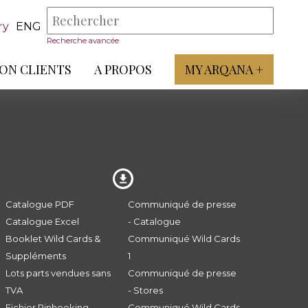
ry
ENG
Recherche avancée
ON CLIENTS
A PROPOS
MY ARQANA +
Catalogue PDF
Communiqué de presse
Catalogue Excel
- Catalogue
Booklet Wild Cards &
Communiqué Wild Cards
Suppléments
1
Lots parts vendues sans
Communiqué de presse
TVA
- Stores
Fichier Pinhooking -
Communiqué Wild Cards