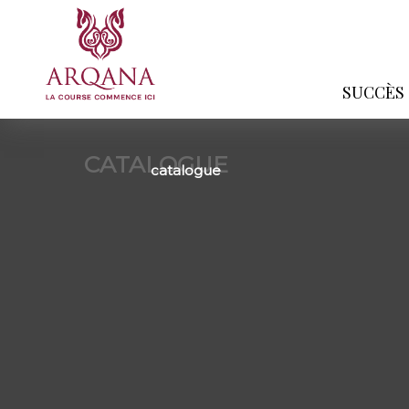
SUCCÈS
CATALOGUE
catalogue