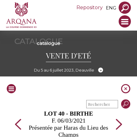
Repository
ENG
CATALOGUE
catalogue
VENTE D'ETÉ
Du 5 au 6 juillet 2023, Deauville
LOT 40 - BIRTHE
F. 06/03/2021
Présentée par Haras du Lieu des
Champs