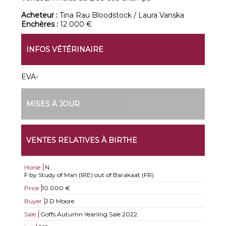
Acheteur :
Tina Rau Bloodstock / Laura Vanska
Enchères :
12 000 €
INFOS VÉTÉRINAIRE
EVA-
MISES À JOUR
VENTES RELATIVES À BIRTHE
Horse
N.
F by Study of Man (IRE) out of Barakaat (FR)
Price
10.000 €
Buyer
J D Moore
Sale
Goffs Autumn Yearling Sale 2022