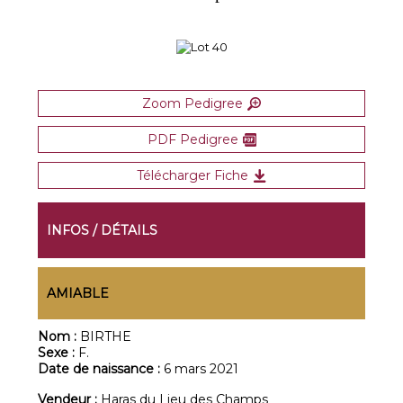
Zoom Pedigree
PDF Pedigree
Télécharger Fiche
INFOS / DÉTAILS
AMIABLE
Nom :
BIRTHE
Sexe :
F.
Date de naissance :
6 mars 2021
Vendeur :
Haras du Lieu des Champs