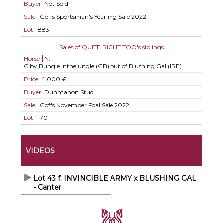
Buyer
Not Sold
Sale
Goffs Sportsman's Yearling Sale 2022
Lot
883
Sales of QUITE RIGHT TOO's siblings
Horse
N.
C by Bungle Inthejungle (GB) out of Blushing Gal (IRE)
Price
4.000 €
Buyer
Dunmahon Stud
Sale
Goffs November Foal Sale 2022
Lot
170
VIDEOS
Lot 43 f. INVINCIBLE ARMY x BLUSHING GAL
- Canter