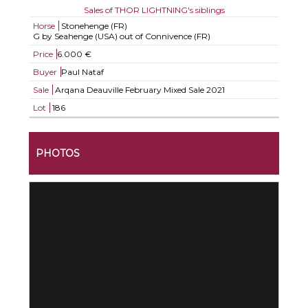
Sales of THOR LIGHTNING's siblings
Horse
Stonehenge (FR)
G by Seahenge (USA) out of Connivence (FR)
Price
6.000 €
Buyer
Paul Nataf
Sale
Arqana Deauville February Mixed Sale 2021
Lot
186
PHOTOS