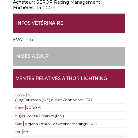
Acheteur :
SEROR Racing Management
Enchères :
14 000 €
INFOS VÉTÉRINAIRE
EVA-,Piro -
MISES À JOUR
VENTES RELATIVES À THOR LIGHTNING
Horse
N.
C by Toronado (IRE) out of Connivence (FR)
Price
6.000 €
Buyer
Sas B/T Stables (P.S.)
Sale
Arqana Deauville October Yearlings 2022
Lot
569