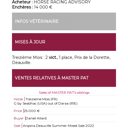
Acheteur :
HORSE RACING ADVISORY
Enchères :
14 000 €
INFOS VÉTÉRINAIRE
MISES À JOUR
Treizième Mois : 2
vict.
, 1 place, Prix de la Dorette,
Deauville.
VENTES RELATIVES À MASTER PAT
Sales of MASTER PAT's siblings
Horse
Treizieme Mois (FR)
G by Seabhac (USA) out of Daraa (IRE)
Price
25.000 €
Buyer
Daniel Allard
Sale
Arqana Deauville Summer Mixed Sale 2022