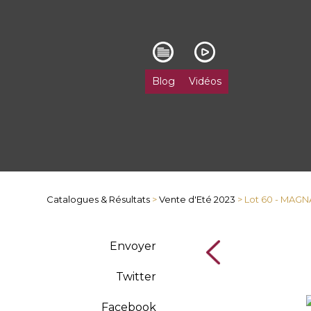
Blog
Vidéos
Catalogues & Résultats
>
Vente d'Eté 2023
> Lot 60 - MAG
Envoyer
Twitter
Facebook