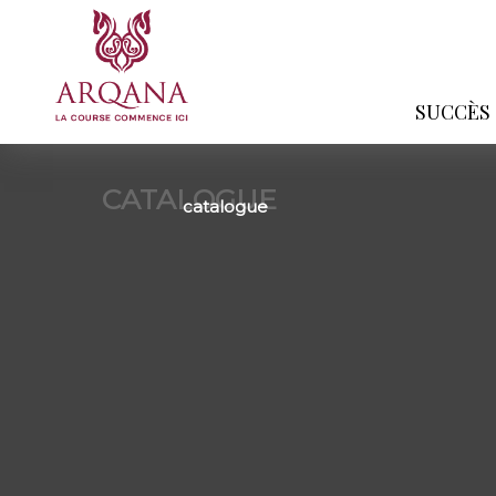
SUCCÈS
CATALOGUE
catalogue