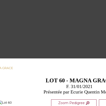
NA GRACE
LOT 60 - MAGNA GR
F. 31/01/2021
Présentée par Ecurie Quentin M
Zoom Pedigree