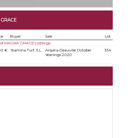
 GRACE
ce
Buyer
Sale
Lot
s of MAGNA GRACE's siblings
00 €
Stamina Turf, S.L.
Arqana Deauville October
334
Yearlings 2020