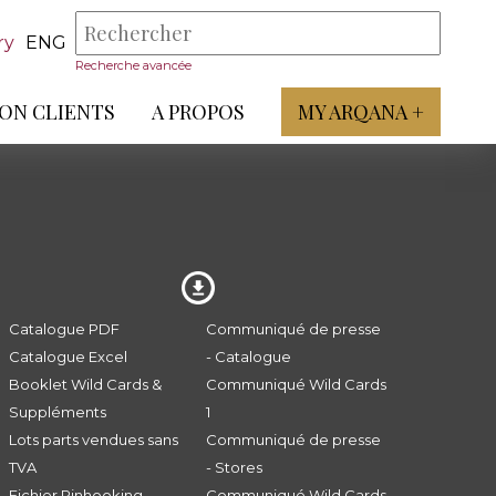
ry
ENG
Recherche avancée
ON CLIENTS
A PROPOS
MY ARQANA +
Catalogue PDF
Communiqué de presse
Catalogue Excel
- Catalogue
Booklet Wild Cards &
Communiqué Wild Cards
Suppléments
1
Lots parts vendues sans
Communiqué de presse
TVA
- Stores
Fichier Pinhooking -
Communiqué Wild Cards