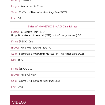
Buyer
Antonio Da Silva
Sale
Goffs UK Premier Yearling Sale 2022
Lot
89
Sales of MAVERIC'S MAGIC's siblings
Horse
Queen's Heir (IRE)
F by Footstepsinthesand (GB) out of Lady Morel (IRE)
Price
7.500 Gns
Buyer
Axa Mo Rachid Racing
Sale
Tattersalls Autumn Horses-in-Training Sale 2021
Lot
1310
Price
25.000 £
Buyer
Hillen/Ryan
Sale
Goffs UK Premier Yearling Sale
Lot
278
VIDEOS