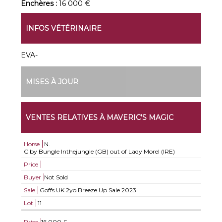
Enchères :
16 000 €
INFOS VÉTÉRINAIRE
EVA-
MISES À JOUR
VENTES RELATIVES À MAVERIC'S MAGIC
Horse
N.
C by Bungle Inthejungle (GB) out of Lady Morel (IRE)
Price
Buyer
Not Sold
Sale
Goffs UK 2yo Breeze Up Sale 2023
Lot
11
Price
16.000 £