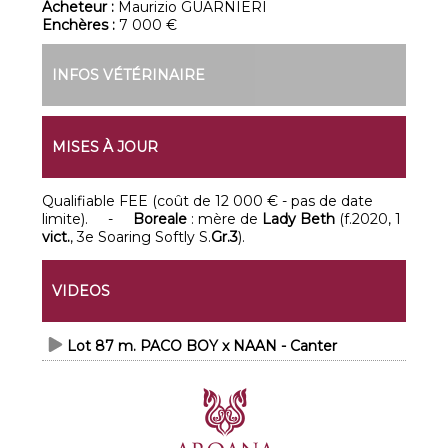
Acheteur :
Maurizio GUARNIERI
Enchères :
7 000 €
INFOS VÉTÉRINAIRE
MISES À JOUR
Qualifiable FEE (coût de 12 000 € - pas de date
limite). -
Boreale
: mère de
Lady Beth
(f.2020, 1
vict.
, 3e Soaring Softly S.
Gr.3
).
VIDEOS
Lot 87 m. PACO BOY x NAAN - Canter