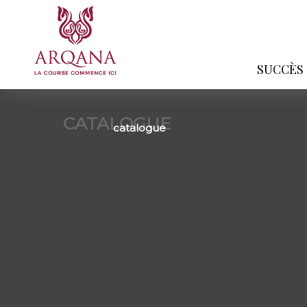
SUCCÈS
CATALOGUE
catalogue