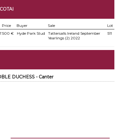
COTAI
Price
Buyer
Sale
Lot
7.500 €
Hyde Park Stud
Tattersalls Ireland September
511
Yearlings (2) 2022
OBLE DUCHESS - Canter