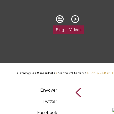
Blog
Vidéos
Catalogues & Résultats
>
Vente d'Eté 2023
> Lot 92 - NOBL
Envoyer
Twitter
Facebook