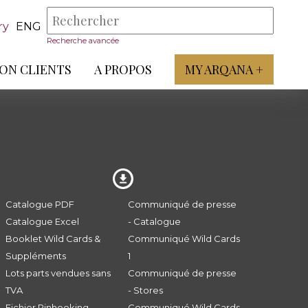
ry
ENG
Recherche avancée
ON CLIENTS
A PROPOS
MY ARQANA +
Catalogue PDF
Communiqué de presse
Catalogue Excel
- Catalogue
Booklet Wild Cards &
Communiqué Wild Cards
Suppléments
1
Lots parts vendues sans
Communiqué de presse
TVA
- Stores
Fichier Pinhooking -
Communiqué Wild Cards