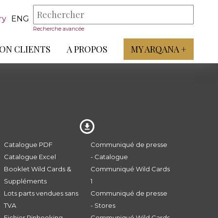
ry
ENG
Recherche avancée
ON CLIENTS
A PROPOS
MY ARQANA +
Catalogue PDF
Communiqué de presse
Catalogue Excel
- Catalogue
Booklet Wild Cards &
Communiqué Wild Cards
Suppléments
1
Lots parts vendues sans
Communiqué de presse
TVA
- Stores
Fichier Pinhooking -
Communiqué Wild Cards