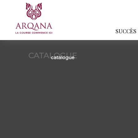
SUCCÈS
CATALOGUE
catalogue