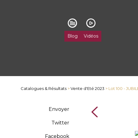
Blog
Vidéos
Catalogues & Résultats
>
Vente d'Eté 2023
> Lot 100 - JUB
Envoyer
Twitter
Facebook