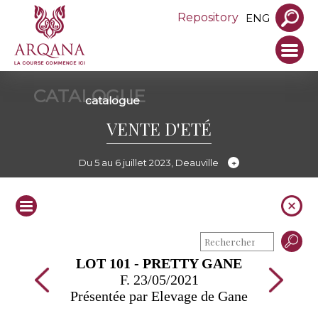
Repository
ENG
CATALOGUE
catalogue
VENTE D'ETÉ
Du 5 au 6 juillet 2023, Deauville
LOT 101 - PRETTY GANE
F. 23/05/2021
Présentée par Elevage de Gane