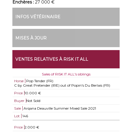
Enchères :
27 000 €
INFOS VÉTÉRINAIRE
MISES À JOUR
VENTES RELATIVES À RISK IT ALL
Sales of RISK IT ALL's siblings
Horse
Pop Tender (FR)
C by Great Pretender (IRE) out of Popin's Du Berlais (FR)
Price
10.000 €
Buyer
Not Sold
Sale
Arqana Deauville Summer Mixed Sale 2021
Lot
146
Price
2.000 €