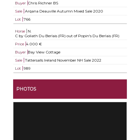
Buyer
Chris Richner BS
Sale
Arqana Deauville Autumn Mixed Sale 2020
Lot
766
Horse
N.
C by Goliath Du Berlais (FR) out of Popin's Du Berlais (FR)
Price
4.000 €
Buyer
Bay View Cottage
Sale
Tattersalls Ireland November NH Sale 2022
Lot
989
PHOTOS