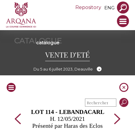
Repository
ENG
CATALOGUE
catalogue
VENTE D'ETÉ
Du 5 au 6 juillet 2023, Deauville
LOT 114 - LEBANDACARL
H. 12/05/2021
Présenté par Haras des Eclos