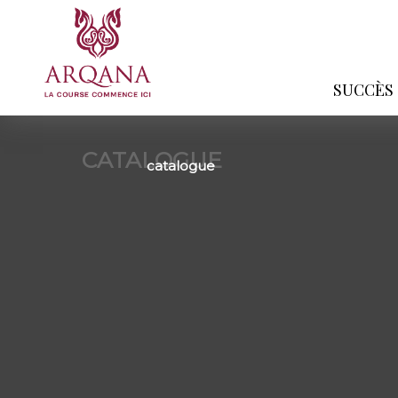
SUCCÈS
CATALOGUE
catalogue