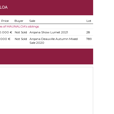
ALOA
Price
Buyer
Sale
Lot
es of MAUNALOA's siblings
0.000 €
Not Sold
Arqana Show Lumet 2021
28
.000 €
Not Sold
Arqana Deauville Autumn Mixed
789
Sale 2020