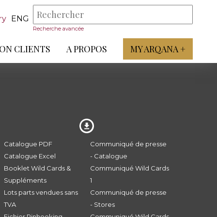
ry
ENG
Recherche avancée
ON CLIENTS
A PROPOS
MY ARQANA +
Catalogue PDF
Communiqué de presse
Catalogue Excel
- Catalogue
Booklet Wild Cards &
Communiqué Wild Cards
Suppléments
1
Lots parts vendues sans
Communiqué de presse
TVA
- Stores
Fichier Pinhooking -
Communiqué Wild Cards