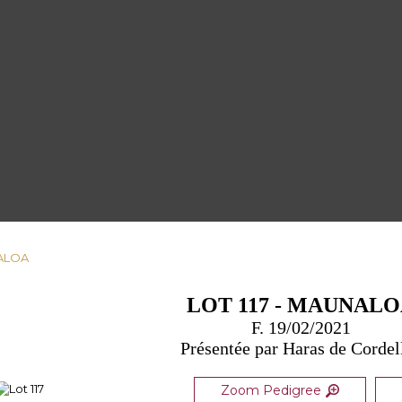
NALOA
LOT 117 - MAUNAL
F. 19/02/2021
Présentée par Haras de Cordel
Zoom Pedigree