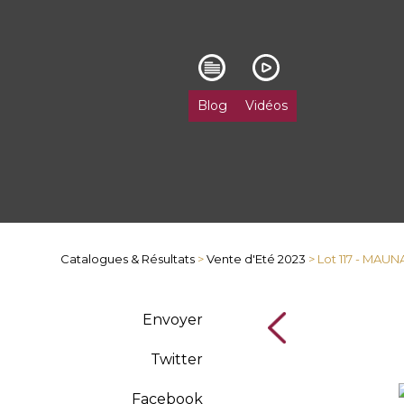
Blog
Vidéos
Catalogues & Résultats
>
Vente d'Eté 2023
> Lot 117 - MAU
Envoyer
Twitter
Facebook