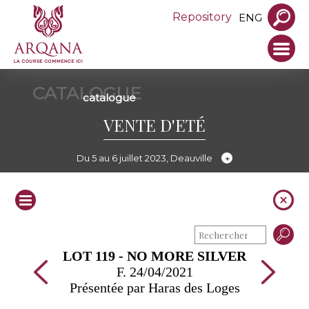
Repository
ENG
CATALOGUE
catalogue
VENTE D'ETÉ
Du 5 au 6 juillet 2023, Deauville
LOT 119 - NO MORE SILVER
F. 24/04/2021
Présentée par Haras des Loges