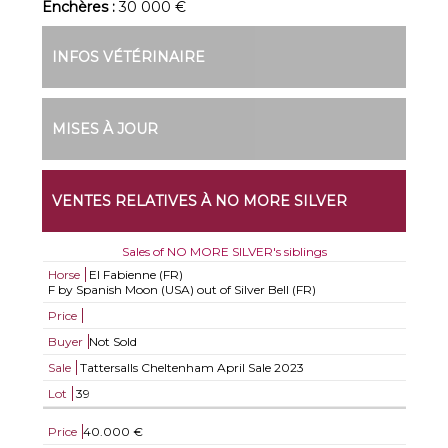
Enchères :
30 000 €
INFOS VÉTÉRINAIRE
MISES À JOUR
VENTES RELATIVES À NO MORE SILVER
Sales of NO MORE SILVER's siblings
Horse
El Fabienne (FR)
F by Spanish Moon (USA) out of Silver Bell (FR)
Price
Buyer
Not Sold
Sale
Tattersalls Cheltenham April Sale 2023
Lot
39
Price
40.000 €