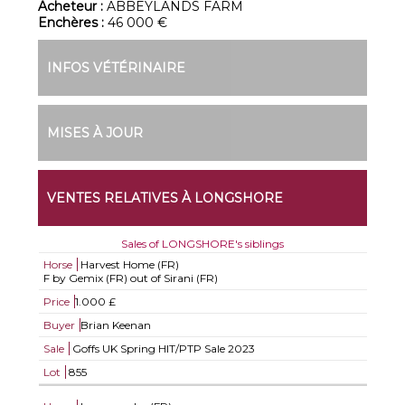
Acheteur :
ABBEYLANDS FARM
Enchères :
46 000 €
INFOS VÉTÉRINAIRE
MISES À JOUR
VENTES RELATIVES À LONGSHORE
Sales of LONGSHORE's siblings
Horse
Harvest Home (FR)
F by Gemix (FR) out of Sirani (FR)
Price
1.000 £
Buyer
Brian Keenan
Sale
Goffs UK Spring HIT/PTP Sale 2023
Lot
855