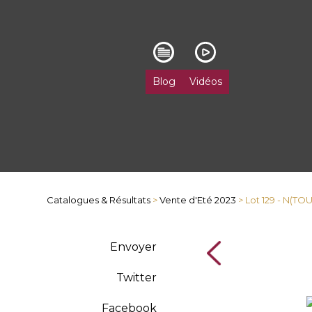
Blog
Vidéos
Catalogues & Résultats
>
Vente d'Eté 2023
> Lot 129 - N(TO
Envoyer
Twitter
Facebook