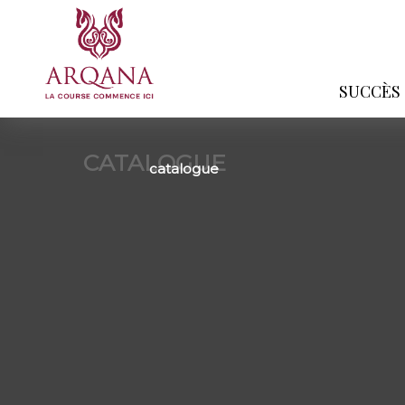
SUCCÈS
CATALOGUE
catalogue