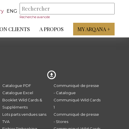
ry
ENG
Recherche avancée
ON CLIENTS
A PROPOS
MY ARQANA +
Catalogue PDF
Communiqué de presse
Catalogue Excel
- Catalogue
Booklet Wild Cards &
Communiqué Wild Cards
Suppléments
1
Lots parts vendues sans
Communiqué de presse
TVA
- Stores
Fichier Pinhooking -
Communiqué Wild Cards