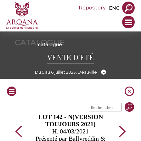
Repository
ENG
CATALOGUE
catalogue
VENTE D'ETÉ
Du 5 au 6 juillet 2023, Deauville
LOT 142 - N(VERSION
TOUJOURS 2021)
H. 04/03/2021
Présenté par Ballyreddin &