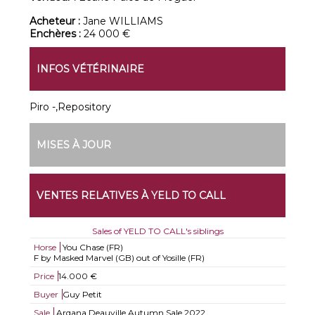
Acheteur :
Jane WILLIAMS
Enchères :
24 000 €
INFOS VÉTÉRINAIRE
Piro -,Repository
MISES À JOUR
VENTES RELATIVES À YELD TO CALL
Sales of YELD TO CALL's siblings
Horse
You Chase (FR)
F by Masked Marvel (GB) out of Yosille (FR)
Price
14.000 €
Buyer
Guy Petit
Sale
Arqana Deauville Autumn Sale 2022