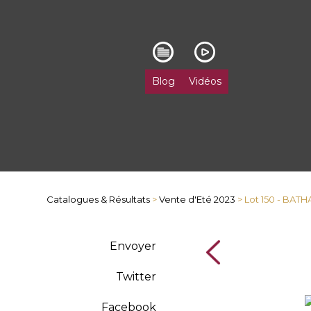
Blog
Vidéos
Catalogues & Résultats
>
Vente d'Eté 2023
> Lot 150 - BAT
Envoyer
Twitter
Facebook