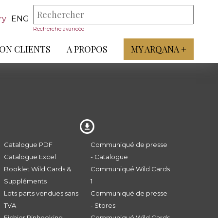
ry
ENG
Recherche avancée
ON CLIENTS
A PROPOS
MY ARQANA +
Catalogue PDF
Communiqué de presse
Catalogue Excel
- Catalogue
Booklet Wild Cards &
Communiqué Wild Cards
Suppléments
1
Lots parts vendues sans
Communiqué de presse
TVA
- Stores
Fichier Pinhooking -
Communiqué Wild Cards