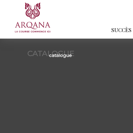
SUCCÈS
CATALOGUE
catalogue