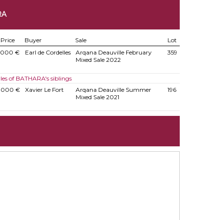
RA
Price
Buyer
Sale
Lot
.000 €
Earl de Cordelles
Arqana Deauville February
359
Mixed Sale 2022
les of BATHARA's siblings
.000 €
Xavier Le Fort
Arqana Deauville Summer
196
Mixed Sale 2021