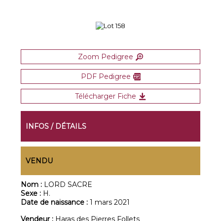
Zoom Pedigree
PDF Pedigree
Télécharger Fiche
INFOS / DÉTAILS
VENDU
Nom :
LORD SACRE
Sexe :
H.
Date de naissance :
1 mars 2021
Vendeur :
Haras des Pierres Follets