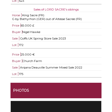
Lot
623
Sales of LORD SACRE's siblings
Horse
King Sacre (FR)
G by Bathyrhon (GER) out of Altesse Sacree (FR)
Price
65.000 £
Buyer
Nigel Hawke
Sale
Goffs UK Spring Store Sale 2023
Lot
172
Price
25.000 €
Buyer
Church Farm
Sale
Arqana Deauville Summer Mixed Sale 2022
Lot
175
PHOTOS