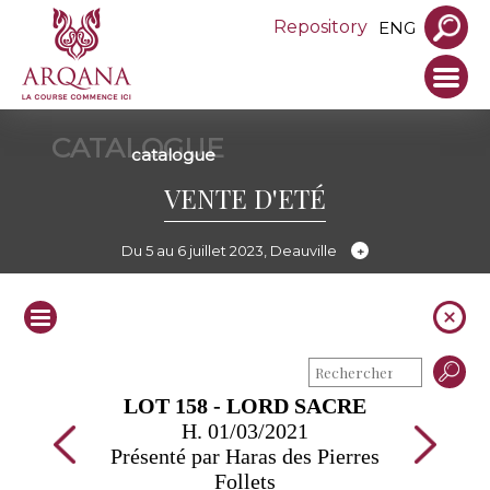
Repository
ENG
CATALOGUE
catalogue
VENTE D'ETÉ
Du 5 au 6 juillet 2023, Deauville
LOT 158 - LORD SACRE
H. 01/03/2021
Présenté par Haras des Pierres
Follets